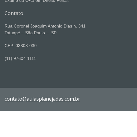
Exame da OAB em Direito Penal.
Contato
Rua Coronel Joaquim Antonio Dias n. 341
Tatuapé – São Paulo – SP
CEP: 03308-030
(11) 97604-1111
contato@aulasplanejadas.com.br