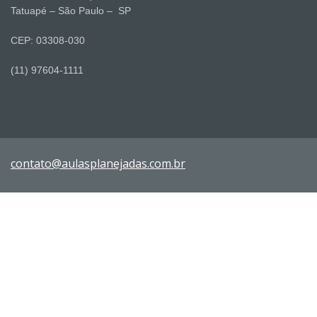
Tatuapé – São Paulo – SP
CEP: 03308-030
(11) 97604-1111
contato@aulasplanejadas.com.br